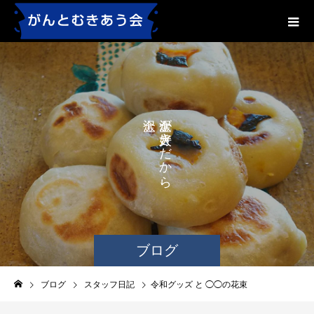
が
が
き
き
な
だ
か
に
ら
、
ブログ
ブログ
スタッフ日記
令和グッズ と ◯◯の花束