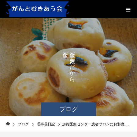
が
が
き
き
な
だ
か
に
ら
、
ブログ
ブログ
理事長日記
加賀医療センター患者サロンにお邪魔しました。