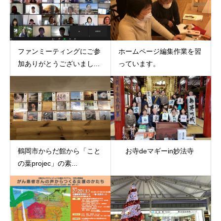
ファンミーティングにご参
ホームページ編集作業を習
加ありがとうございまし...
っています。
鶴岡市からだ館から「こと
お寺deマギーin妙法寺
の葉projec」の素...