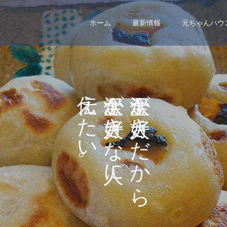
ホーム
最新情報
元ちゃんハウ
え
が
が
た
き
き
い
な
だ
。
に
か
ら
、