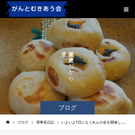
が
が
き
き
な
だ
か
に
ら
、
ブログ
ブログ
理事長日記
いよいよ7日にもくれんの会を開催します。