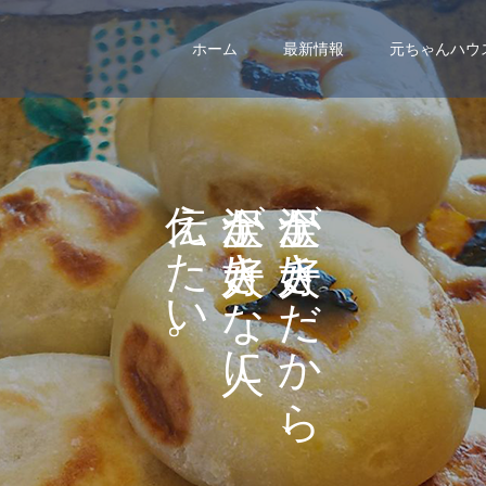
ホーム
最新情報
元ちゃんハウ
え
が
が
た
き
き
い
な
だ
。
に
か
ら
、