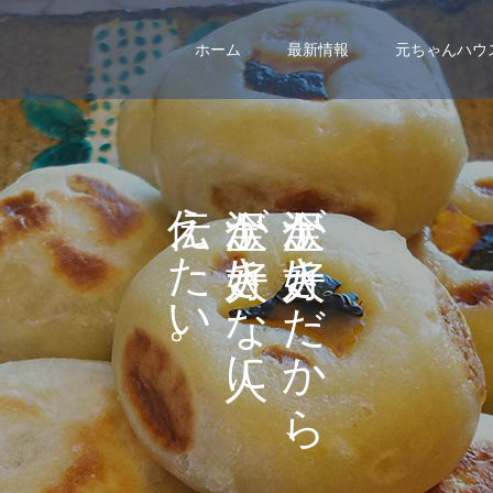
ホーム
最新情報
元ちゃんハウ
え
が
が
た
き
き
い
な
だ
。
に
か
ら
、