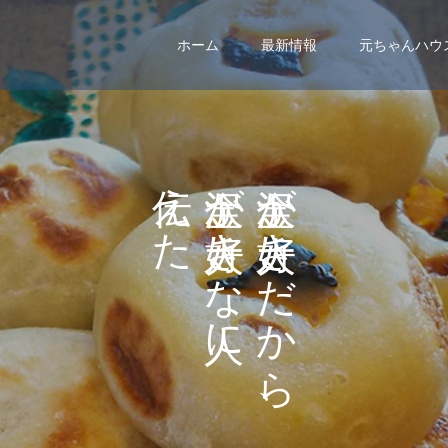
ホーム
最新情報
元ちゃんハウ
え
が
が
た
き
き
い
な
だ
。
に
か
ら
、