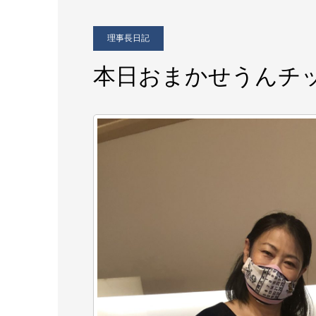
理事長日記
本日おまかせうんチ