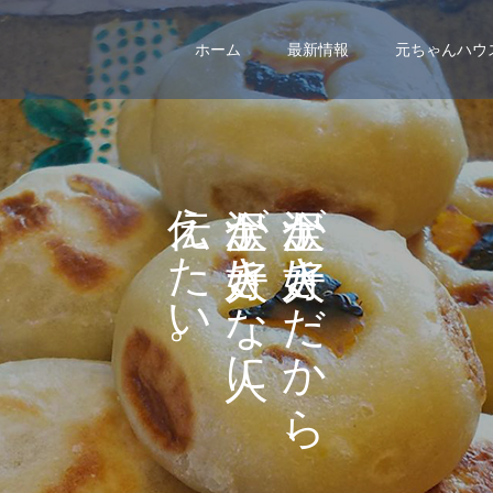
ホーム
最新情報
元ちゃんハウ
え
が
が
た
き
き
い
な
だ
。
に
か
ら
、