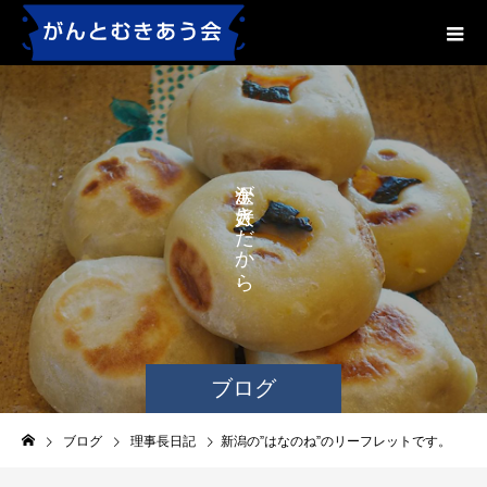
が
が
き
だ
か
ら
、
ブログ
ブログ
理事長日記
新潟の”はなのね”のリーフレットです。