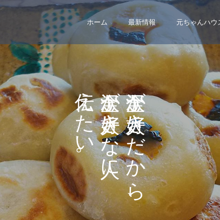
ホーム
最新情報
元ちゃんハウ
え
が
が
た
き
き
い
な
だ
。
に
か
ら
、