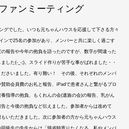
スファンミーティング
ィングでした。いつも元ちゃんハウスを応援して下さる方々
インで25名の参加があり、メンバーと共に楽しく過ごす
度の報告や今年の抱負を語ったのですが、数字が間違った
した(-_-;)。スライド作りが苦手な事がばれました・・
くださいました。有り難い！ その後、それぞれのメンバ
賛助会員費のお礼と報告、iPadで患者さんと繋がるプロ
養指導の抱負、もくれんの会(遺族の会)の報告、乳がん
報告と今後の抱負など伝えました。参加者からは改めて
想もいただきました。次に参加者の方から元ちゃんハウス
の同級生の先生からは「帰省時寄りたくなる、私やメンバ