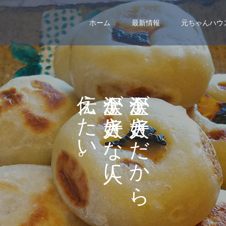
ホーム
最新情報
元ちゃんハウ
え
が
が
た
き
き
い
な
だ
。
に
か
ら
、