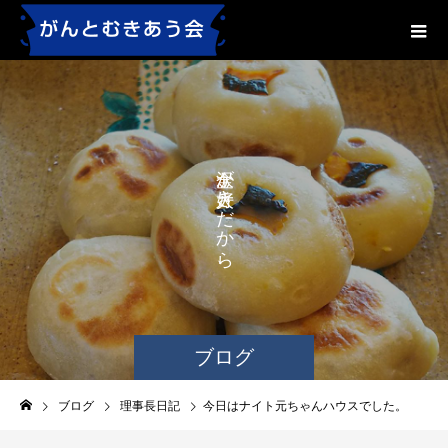
が
が
き
き
だ
か
ら
、
ブログ
ブログ
理事長日記
今日はナイト元ちゃんハウスでした。