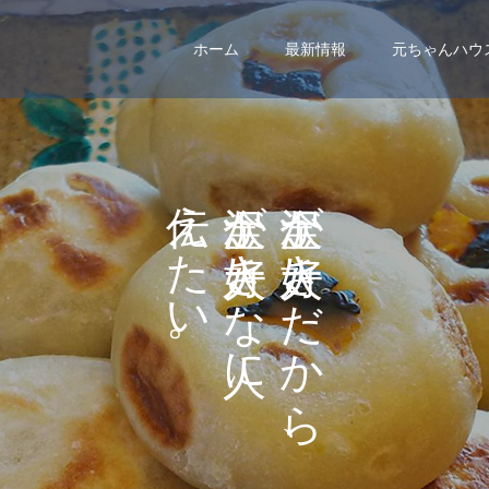
ホーム
最新情報
元ちゃんハウ
え
が
が
た
き
き
い
な
だ
。
に
か
ら
、