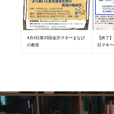
4月4日第33回金沢マギーまなび
【終了】
の教室
日マギーの