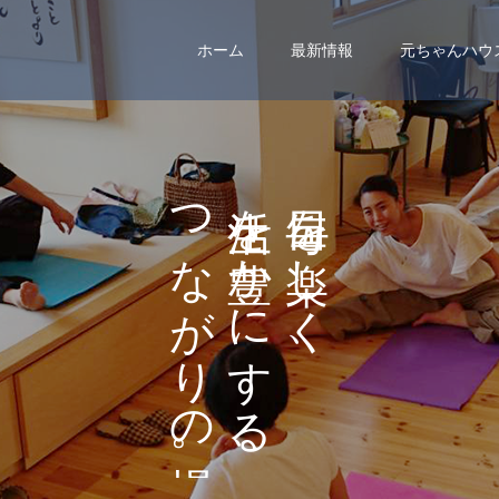
ホーム
最新情報
元ちゃんハウ
つ
を
を
な
か
し
が
に
く
り
す
、
の
る
。
、