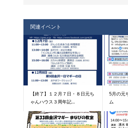
関連イベント
【終了】１２月７日・８日元ち
5月の元
ゃんハウス３周年記...
ム