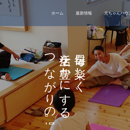
ホーム
最新情報
元ちゃんハウ
つ
を
を
な
か
し
が
に
く
り
す
、
の
る
。
、