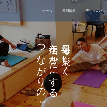
ホーム
最新情報
元ちゃんハウ
つ
を
を
な
か
し
が
に
く
り
す
、
の
る
。
、