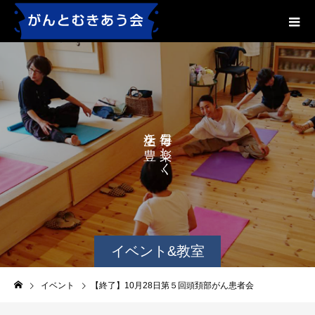
を
を
か
し
に
く
す
、
る
、
イベント&教室
イベント
【終了】10月28日第５回頭頚部がん患者会