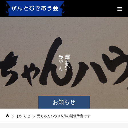
ち
が
し
ゃ
い
ん
。
ハ
ウ
ス
か
お知らせ
お知らせ
元ちゃんハウス6月の開催予定です