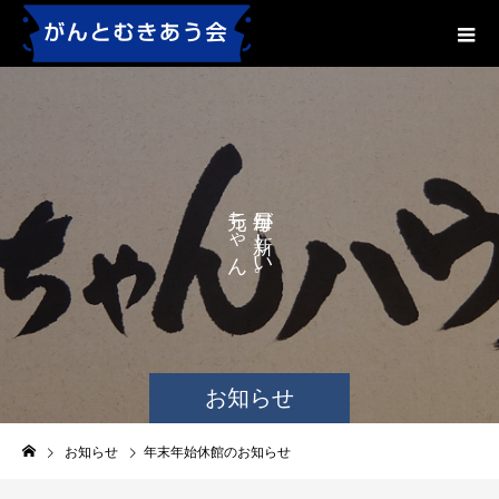
ち
が
し
ゃ
い
ん
。
ハ
ウ
ス
お知らせ
お知らせ
年末年始休館のお知らせ