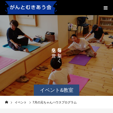
を
を
か
し
に
く
す
、
る
、
イベント&教室
イベント
7月の元ちゃんハウスプログラム