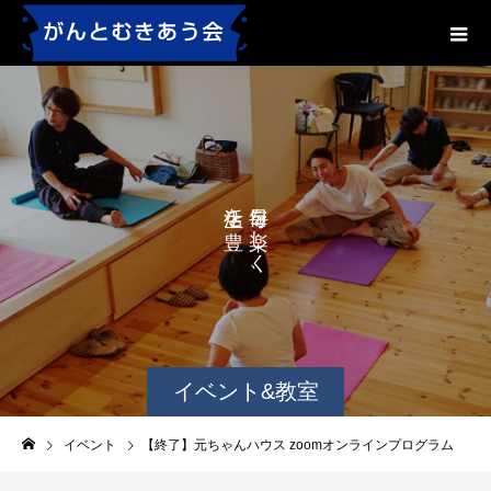
を
を
か
し
に
く
す
、
る
、
イベント&教室
イベント
【終了】元ちゃんハウス zoomオンラインプログラム